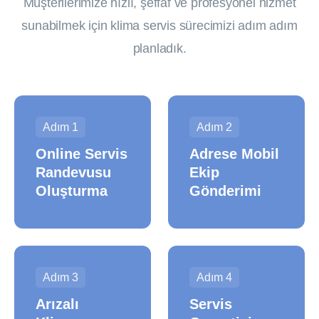
Müşterilerimize hızlı, şeffaf ve profesyonel hizmet
sunabilmek için klima servis sürecimizi adım adım
planladık.
Adım 1
Adım 2
Online Servis
Adrese Mobil
Randevusu
Ekip
Oluşturma
Gönderimi
Adım 3
Adım 4
Arızalı
Servis