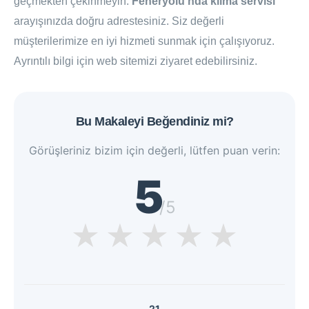
geçmekten çekinmeyin.
Feneryolu'nda klima servisi
arayışınızda doğru adrestesiniz. Siz değerli
müşterilerimize en iyi hizmeti sunmak için çalışıyoruz.
Ayrıntılı bilgi için web sitemizi ziyaret edebilirsiniz.
Bu Makaleyi Beğendiniz mi?
Görüşleriniz bizim için değerli, lütfen puan verin:
5
/5
★
★
★
★
★
21